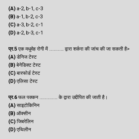
(A
)
a-2, b-1, c-3
(B)
a-1, b-2, c-3
(C)
a-3, b-2, c-1
(D)
a-2, b-3, c-1
प्र.5
एक मधुमेह रोगी में …………. द्वारा शर्करा की जांच की जा सकती है>
(A
)
डेनिज टेस्ट
(B)
बेनेडिक्ट टेस्ट
(C)
बारफोर्ड टेस्ट
(D)
एलिसा टेस्ट
प्र.6
फल पक्कन ……………. के द्वारा उद्दीपित की जाती है।
(A
)
साइटोकिनिन
(B)
ऑक्सीन
(C)
जिबरेलिन
(D)
एथिलीन