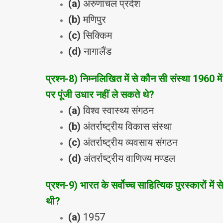
(a)
अरुणांचल प्रदेश
(b)
मणिपुर
(c)
सिक्किम
(d)
नागालैंड
प्रश्‍न
-8
) निम्‍नलिखित में से कौन सी संस्‍था 1960 म
पर पूंजी उधार नहीं ले सकते थे?
(a)
विश्‍व स्‍वास्‍थ्‍य संगठन
(b)
अंतर्राष्‍ट्रीय विकास संस्‍था
(c)
अंतर्राष्‍ट्रीय व्‍यवसाय संगठन
(d)
अंतर्राष्‍ट्रीय वाणिज्‍य मण्‍डल
प्रश्‍न
-9
) भारत के सर्वोच्‍च साहित्यिक पुरस्‍कारों मे
थी?
(a)
1957