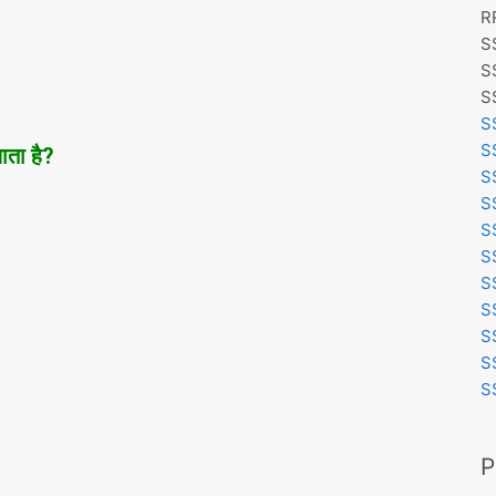
R
S
S
S
S
S
ाता है?
S
S
S
S
S
S
S
S
S
P