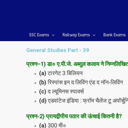
Skip
to
content
SSC Exams
Railway Exams
Bank Exams
General Studies Part - 39
प्रश्‍न
–
1) डा० ए.पी.जे. अब्‍दुल कलाम ने निम्‍नलिखित
(a)
टारगेट 3 बिलियन
(b)
रिस्‍पांस इन द लिविंग एंड द नॉन-लिविंग
(c)
द ल्‍यूमिनस स्‍पार्क्‍स
(d)
एडवांटेज इंडिया : फ्रॉम चैलेंज टू अपॉर्चुन
प्रश्‍न-2
) प्रायद्वीपीय पठार की ऊंचाई कितनी है?
(a)
300 मी०