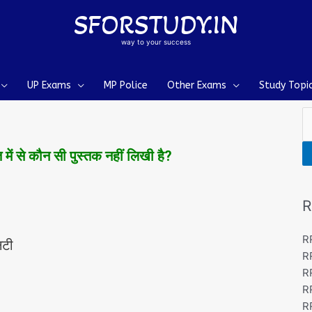
SFORSTUDY.IN
way to your success
UP Exams
MP Police
Other Exams
Study Topi
S
 में से कौन सी पुस्‍तक नहीं लिखी है?
R
R
िटी
R
R
R
R