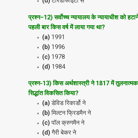
(d)
टेरिडोफाइटा से
प्रश्‍न
–
12) सर्वोच्‍च न्‍यायालय के न्‍यायाधीश को हटाने
पहली बार किस वर्ष में लाया गया था?
(a)
1991
(b)
1996
(c)
1978
(d)
1984
प्रश्‍न
-13
) किस अर्थशास्‍त्री ने 1817 में तुलनात्‍मक
सिद्धांत विकसित किया?
(a)
डेविड रिकार्डो ने
(b)
मिल्‍टन फ्रिडमैन ने
(c)
पॉल क्रुगमैन ने
(d)
गैरी बेकर ने