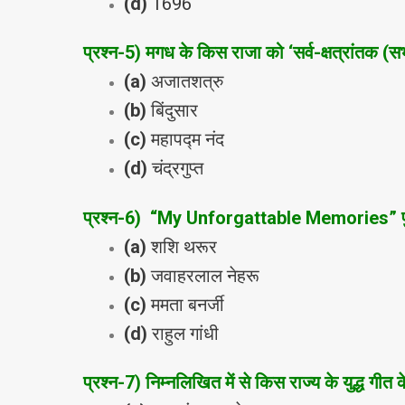
(d)
1696
प्रश्‍न
-5
) मगध के किस राजा को ‘सर्व-क्षत्रांतक (स
(a)
अजातशत्रु
(b)
बिंदुसार
(c)
महापद्म नंद
(d)
चंद्रगुप्‍त
प्रश्‍न
-6
) “My Unforgattable Memories” पुस
(a)
शशि थरूर
(b)
जवाहरलाल नेहरू
(c)
ममता बनर्जी
(d)
राहुल गांधी
प्रश्‍न
-7
) निम्‍नलिखित में से किस राज्‍य के युद्ध गीत 