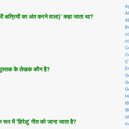
A
A
भी क्षत्रियों का अंत करने वाला)’ कहा जाता था?
A
B
c
cc
C
C
C
E
्‍तक के लेखक कौन है?
G
G
G
H
I
I
i
के रूप में ‘हिरेलु’ गीत को जाना जाता है?
in