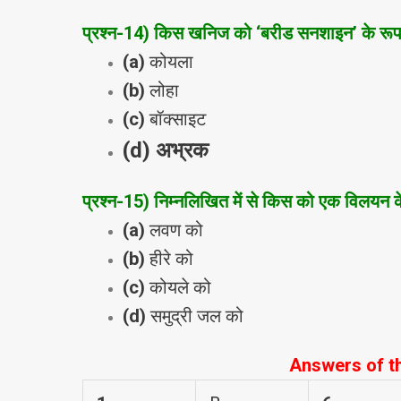
प्रश्‍न
-14
) किस खनिज को ‘बरीड सनशाइन’ के रूप म
(a)
कोयला
(b)
लोहा
(c)
बॉक्‍साइट
(d)
अभ्रक
प्रश्‍न
-15
) निम्‍नलिखित में से किस को एक विलयन के
(a)
लवण को
(b)
हीरे को
(c)
कोयले को
(d)
समुद्री जल को
Answers of t