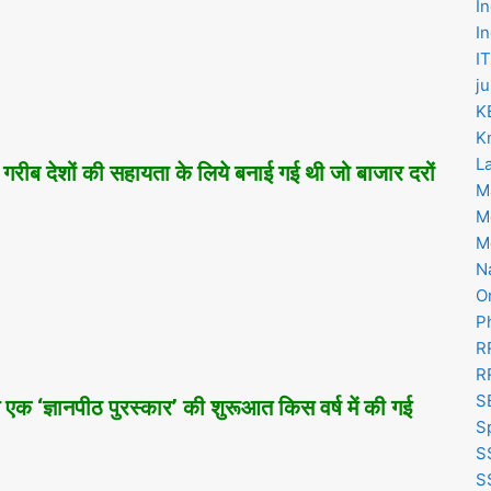
I
I
IT
j
K
K
L
ें गरीब देशों की सहायता के लिये बनाई गई थी जो बाजार दरों
M
M
M
N
O
P
R
R
S
ं से एक ‘ज्ञानपीठ पुरस्‍कार’ की शुरूआत किस वर्ष में की गई
S
S
S