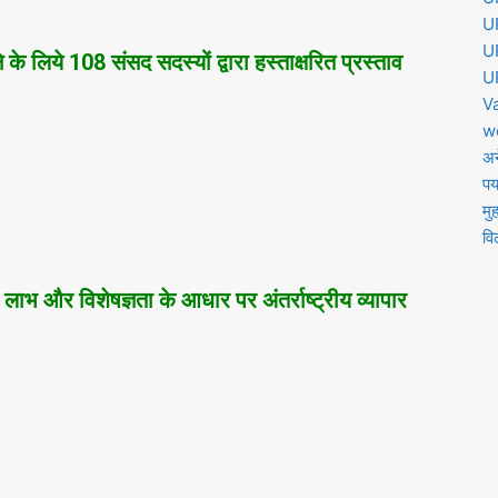
U
U
 के लिये 108 संसद सदस्‍यों द्वारा हस्‍ताक्षरित प्रस्‍ताव
U
V
w
अन
पर
मुह
वि
 लाभ और विशेषज्ञता के आधार पर अंतर्राष्‍ट्रीय व्‍यापार