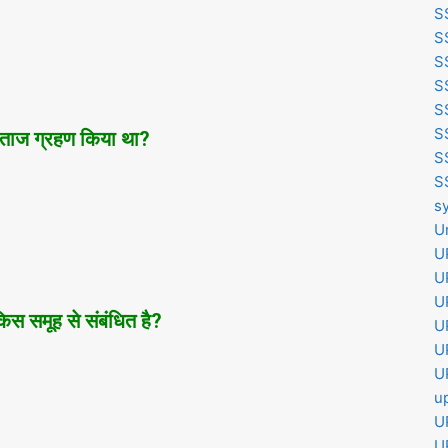
S
S
S
S
S
S
का ताज ग्रहण किया था?
S
S
s
U
U
U
U
िस समूह से संबंधित है?
U
U
U
u
U
U