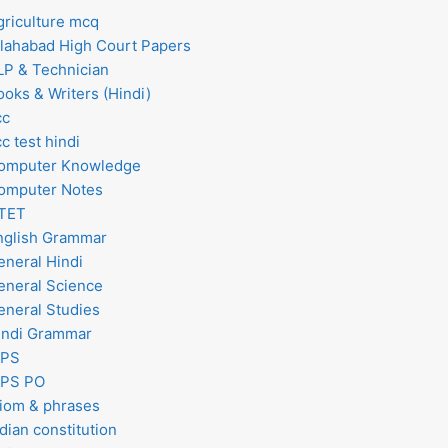
griculture mcq
llahabad High Court Papers
LP & Technician
ooks & Writers (Hindi)
cc
c test hindi
omputer Knowledge
omputer Notes
TET
nglish Grammar
eneral Hindi
eneral Science
eneral Studies
indi Grammar
BPS
BPS PO
diom & phrases
dian constitution