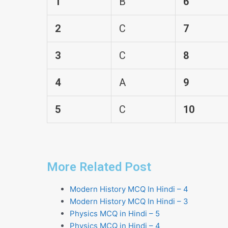
1
B
6
2
C
7
3
C
8
4
A
9
5
C
10
More Related Post
Modern History MCQ In Hindi – 4
Modern History MCQ In Hindi – 3
Physics MCQ in Hindi – 5
Physics MCQ in Hindi – 4