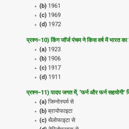
(b)
1961
(c)
1969
(d)
1972
प्रश्‍न
–
10) किंग जॉर्ज पंचम ने किस वर्ष में भारत 
(a)
1923
(b)
1906
(c)
1917
(d)
1911
प्रश्‍न
–
11) पादप जगत में, ‘फर्न और फर्न सहयोगी’ क
(a)
जिम्‍नोस्‍पर्म से
(b)
ब्रायोफाइटा
(c)
थैलोफाइटा से