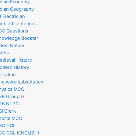
ndian Economy
ndian Geography
I Electrician
umbled sentences
BC Questions
nowledge Booster
atest Notice
aths
edieval History
odern History
arration
ne word substitution
hysics MCQ
RB Group D
RB NTPC
BI Clerk
ports MCQ
SC CGL
SC CGL (ENGLISH)