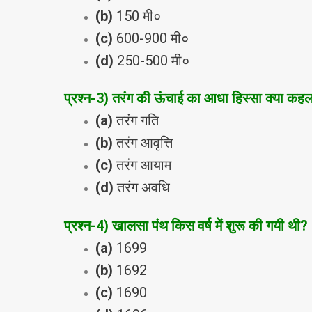
(b)
150 मी०
(c)
600-900 मी०
(d)
250-500 मी०
प्रश्‍न
-3
) तरंग की ऊंचाई का आधा हिस्‍सा क्‍या कहल
(a)
तरंग गति
(b)
तरंग आवृत्ति
(c)
तरंग आयाम
(d)
तरंग अवधि
प्रश्‍न
-4
) खालसा पंथ किस वर्ष में शुरू की गयी थी?
(a)
1699
(b)
1692
(c)
1690