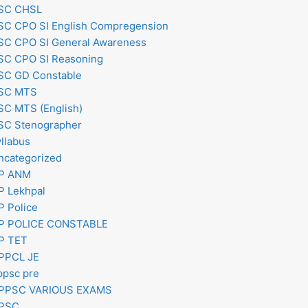
SC CHSL
SC CPO SI English Compregension
SC CPO SI General Awareness
SC CPO SI Reasoning
SC GD Constable
SC MTS
SC MTS (English)
SC Stenographer
yllabus
ncategorized
P ANM
P Lekhpal
P Police
P POLICE CONSTABLE
P TET
PPCL JE
ppsc pre
PPSC VARIOUS EXAMS
PSC