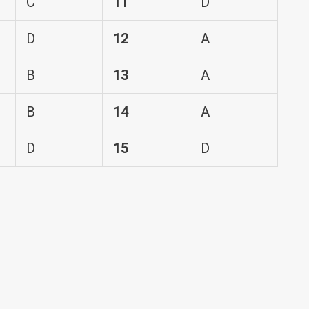
C
11
D
D
12
A
B
13
A
B
14
A
D
15
D